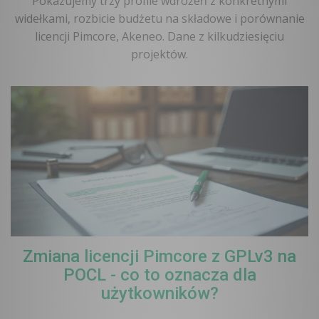
Pokazujemy trzy profile wdrożeń z konkretnymi
widełkami, rozbicie budżetu na składowe i porównanie
licencji Pimcore, Akeneo. Dane z kilkudziesięciu
projektów.
Zmiana licencji Pimcore z GPLv3 na
POCL - co to oznacza dla
użytkowników?