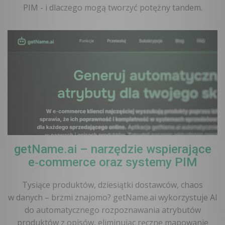
PIM - i dlaczego mogą tworzyć potężny tandem.
getName.ai – narzędzie wspierające
e‑commerce oraz systemy PIM
Tysiące produktów, dziesiątki dostawców, chaos
w danych – brzmi znajomo? getName.ai wykorzystuje AI
do automatycznego rozpoznawania atrybutów
produktów z opisów, eliminując ręczne mapowanie