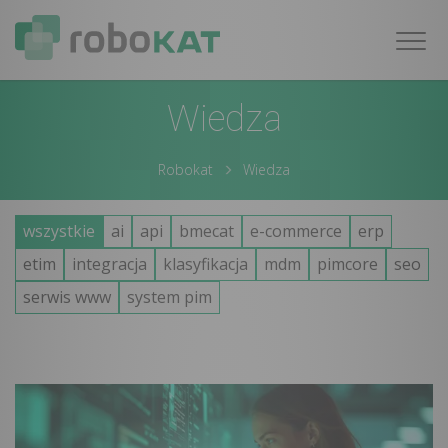
Nawig
Wiedza
Robokat
Wiedza
wszystkie
ai
api
bmecat
e-commerce
erp
etim
integracja
klasyfikacja
mdm
pimcore
seo
serwis www
system pim