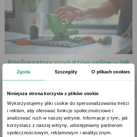
Konfiguratory produktów online – jak
zapewnić ich dokładność i
Zgoda
Szczegóły
O plikach cookies
skalowalność dzięki integracji z
systemem PIM
Niniejsza strona korzysta z plików cookie
Klienci coraz częściej oczekują możliwości
Wykorzystujemy pliki cookie do spersonalizowania treści
samodzielnego tworzenia produktów online. Jednak
i reklam, aby oferować funkcje społecznościowe i
przy wielu wariantach łatwo o chaos i błędy w danych.
analizować ruch w naszej witrynie. Informacje o tym, jak
Integracja konfiguratora z systemem PIM zapewnia
korzystasz z naszej witryny, udostępniamy partnerom
jedno źródło prawdy, automatyczne aktualizacje
społecznościowym, reklamowym i analitycznym.