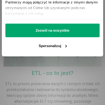
i skalowalność oferty we wszystkich kanałach
Partnerzy mogą połączyć te informacje z innymi danymi
sprzedaży.
otrzymanymi od Ciebie lub uzyskanymi podczas
korzystania z ich usług.
Zezwól na wszystkie
Spersonalizuj
ETL - co to jest?
ETL to proces pobierania danych z różnych źródeł, ich
przekształcania i ładowania do systemu docelowego,
tworzący spójne zbiory informacji do analityki. Mimo
alternatyw jak ELT czy streaming, pozostaje