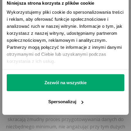
Niniejsza strona korzysta z plików cookie
Wykorzystujemy pliki cookie do spersonalizowania treści
i reklam, aby oferować funkcje społecznościowe i
analizować ruch w naszej witrynie. Informacje o tym, jak
korzystasz z naszej witryny, udostępniamy partnerom
społecznościowym, reklamowym i analitycznym.
Partnerzy mogą połączyć te informacje z innymi danymi
otrzymanymi od Ciebie lub uzyskanymi podczas
Klasyfikacja ETIM, e-katalogi BMEcat
korzystania z ich usług.
Elektroniczna wymiana danych katalogowych nadaje
nowy wymiar wymiany informacji pomiędzy partnerami
Zezwól na wszystkie
biznesowymi. Wykorzystywanie e-katalogów BMEcat
oraz klasyfikacji ETIM, eCl@ass czy UNSPSC staje się już
Spersonalizuj
nie tylko opcją, a wręcz obowiązkowym standardem
w komunikacji. Proponowane przez nas rozwiązania
skracają żmudny proces przygotowywania danych do
niezbędnego minimum, nie angażując przy tym dużych