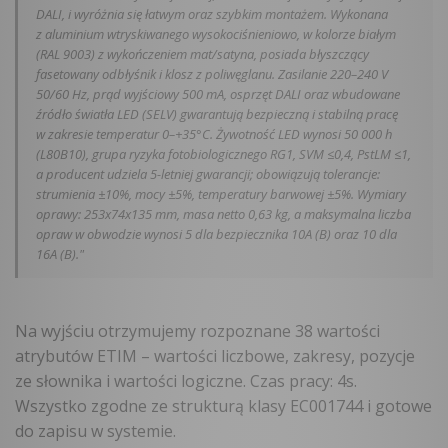
DALI, i wyróżnia się łatwym oraz szybkim montażem. Wykonana
z aluminium wtryskiwanego wysokociśnieniowo, w kolorze białym
(RAL 9003) z wykończeniem mat/satyna, posiada błyszczący
fasetowany odbłyśnik i klosz z poliwęglanu. Zasilanie 220–240 V
50/60 Hz, prąd wyjściowy 500 mA, osprzęt DALI oraz wbudowane
źródło światła LED (SELV) gwarantują bezpieczną i stabilną pracę
w zakresie temperatur 0–+35°C. Żywotność LED wynosi 50 000 h
(L80B10), grupa ryzyka fotobiologicznego RG1, SVM ≤0,4, PstLM ≤1,
a producent udziela 5-letniej gwarancji; obowiązują tolerancje:
strumienia ±10%, mocy ±5%, temperatury barwowej ±5%. Wymiary
oprawy: 253x74x135 mm, masa netto 0,63 kg, a maksymalna liczba
opraw w obwodzie wynosi 5 dla bezpiecznika 10A (B) oraz 10 dla
16A (B)."
Na wyjściu otrzymujemy rozpoznane 38 wartości
atrybutów ETIM – wartości liczbowe, zakresy, pozycje
ze słownika i wartości logiczne. Czas pracy: 4s.
Wszystko zgodne ze strukturą klasy EC001744 i gotowe
do zapisu w systemie.