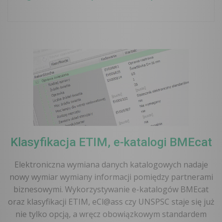
Tak – na stronie
getname.ai
możesz
wyników bez żadnych kosztów.
Napisz do
założyć darmowe konto z limitem 50
nas
, żebyśmy mogli przygotować wycenę.
zapytań miesięcznie. Wystarczy, żeby
przetestować narzędzie na własnych
produktach i ocenić jakość
rozpoznawania atrybutów, zanim
podejmiesz decyzję o wdrożeniu.
Klasyfikacja ETIM, e-katalogi BMEcat
Elektroniczna wymiana danych katalogowych nadaje
nowy wymiar wymiany informacji pomiędzy partnerami
biznesowymi. Wykorzystywanie e-katalogów BMEcat
oraz klasyfikacji ETIM, eCl@ass czy UNSPSC staje się już
nie tylko opcją, a wręcz obowiązkowym standardem