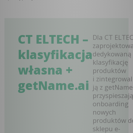
CT ELTECH –
Dla CT ELTE
zaprojektow
klasyfikacja
dedykowaną
klasyfikację
własna +
produktów
i zintegrowa
getName.ai
ją z getName.
przyspieszaj
onboarding
nowych
produktów d
sklepu e-