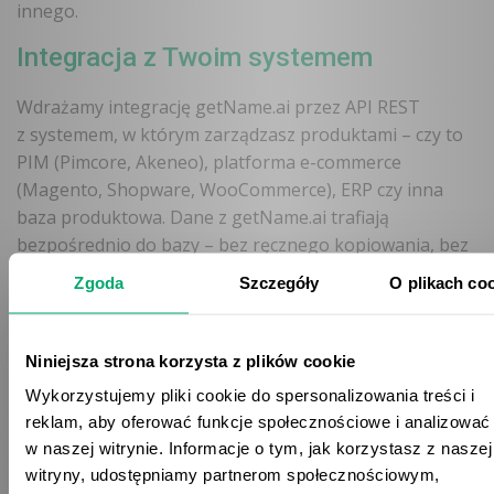
innego.
Integracja z Twoim systemem
Wdrażamy integrację getName.ai przez API REST
z systemem, w którym zarządzasz produktami – czy to
PIM (Pimcore, Akeneo), platforma e-commerce
(Magento, Shopware, WooCommerce), ERP czy inna
baza produktowa. Dane z getName.ai trafiają
bezpośrednio do bazy – bez ręcznego kopiowania, bez
pośrednich Exceli.
Zgoda
Szczegóły
O plikach co
Konfiguracja pod specyfikę
asortymentu
Niniejsza strona korzysta z plików cookie
Różne branże, różne wyzwania. Pomagamy dobrać
Wykorzystujemy pliki cookie do spersonalizowania treści i
reklam, aby oferować funkcje społecznościowe i analizować
odpowiedni tryb pracy getName.ai – od wskazywania
w naszej witrynie. Informacje o tym, jak korzystasz z naszej
grupy produktowej ręcznie (gdy klient zna swój
witryny, udostępniamy partnerom społecznościowym,
asortyment) po pełne automatyczne rozpoznawanie.