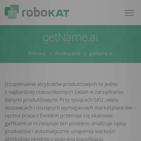
Nawig
getName.ai
Robokat
Rozwiązania
getName.ai
Uzupełnianie atrybutów produktowych to jedno
z najbardziej czasochłonnych zadań w zarządzaniu
danymi produktowymi. Przy tysiącach SKU, wielu
dostawcach i rosnących wymaganiach marketplace'ów –
ręczna praca z Excelem przestaje się skalować.
getName.ai rozwiązuje ten problem: analizuje opisy
produktów i automatycznie uzupełnia wartości
atrybutów zgodnie z wybraną klasyfikacją.