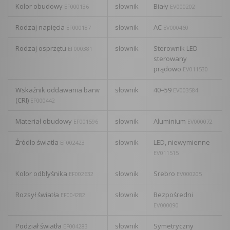
Kolor obudowy
słownik
Biały
EF000136
EV000202
Rodzaj napięcia
słownik
AC
EF000187
EV000460
Rodzaj osprzętu
słownik
Sterownik LED
EF000381
sterowany
prądowo
EV011530
Wskaźnik oddawania barw
słownik
40–59
EV003584
(CRI)
EF000442
Materiał obudowy
słownik
Aluminium
EF001596
EV000072
Źródło światła
słownik
LED, niewymienne
EF002423
EV011515
Kolor odbłyśnika
słownik
Srebro
EF002632
EV000205
Rozsył światła
słownik
Bezpośredni
EF004282
EV000090
Podział światła
słownik
Symetryczny
EF004283