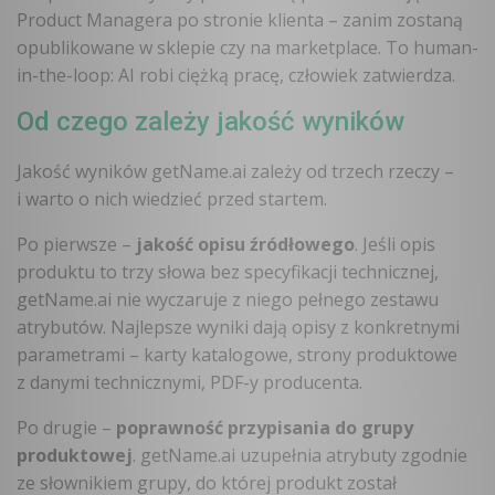
Product Managera po stronie klienta – zanim zostaną
opublikowane w sklepie czy na marketplace. To human-
in-the-loop: AI robi ciężką pracę, człowiek zatwierdza.
Od czego zależy jakość wyników
Jakość wyników getName.ai zależy od trzech rzeczy –
i warto o nich wiedzieć przed startem.
Po pierwsze –
jakość opisu źródłowego
. Jeśli opis
produktu to trzy słowa bez specyfikacji technicznej,
getName.ai nie wyczaruje z niego pełnego zestawu
atrybutów. Najlepsze wyniki dają opisy z konkretnymi
parametrami – karty katalogowe, strony produktowe
z danymi technicznymi, PDF-y producenta.
Po drugie –
poprawność przypisania do grupy
produktowej
. getName.ai uzupełnia atrybuty zgodnie
ze słownikiem grupy, do której produkt został