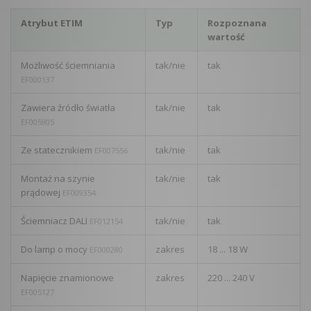
Atrybut ETIM
Typ
Rozpoznana
wartość
Możliwość ściemniania
tak/nie
tak
EF000137
Zawiera źródło światła
tak/nie
tak
EF005905
Ze statecznikiem
tak/nie
tak
EF007556
Montaż na szynie
tak/nie
tak
prądowej
EF009354
Ściemniacz DALI
tak/nie
tak
EF012154
Do lamp o mocy
zakres
18 ... 18 W
EF000280
Napięcie znamionowe
zakres
220 ... 240 V
EF005127