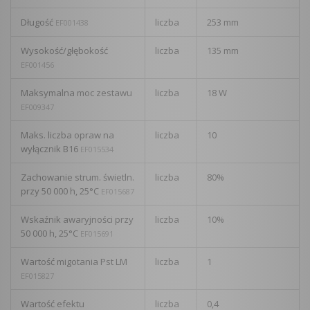
Długość
liczba
253 mm
EF001438
Wysokość/głębokość
liczba
135 mm
EF001456
Maksymalna moc zestawu
liczba
18 W
EF009347
Maks. liczba opraw na
liczba
10
wyłącznik B16
EF015534
Zachowanie strum. świetln.
liczba
80%
przy 50 000 h, 25°C
EF015687
Wskaźnik awaryjności przy
liczba
10%
50 000 h, 25°C
EF015691
Wartość migotania Pst LM
liczba
1
EF015827
Wartość efektu
liczba
0,4