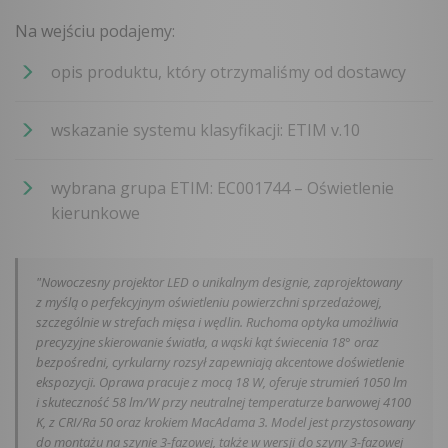
Na wejściu podajemy:
opis produktu, który otrzymaliśmy od dostawcy
wskazanie systemu klasyfikacji: ETIM v.10
wybrana grupa ETIM: EC001744 – Oświetlenie
kierunkowe
"Nowoczesny projektor LED o unikalnym designie, zaprojektowany
z myślą o perfekcyjnym oświetleniu powierzchni sprzedażowej,
szczególnie w strefach mięsa i wędlin. Ruchoma optyka umożliwia
precyzyjne skierowanie światła, a wąski kąt świecenia 18° oraz
bezpośredni, cyrkularny rozsył zapewniają akcentowe doświetlenie
ekspozycji. Oprawa pracuje z mocą 18 W, oferuje strumień 1050 lm
i skuteczność 58 lm/W przy neutralnej temperaturze barwowej 4100
K, z CRI/Ra 50 oraz krokiem MacAdama 3. Model jest przystosowany
do montażu na szynie 3-fazowej, także w wersji do szyny 3-fazowej