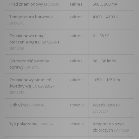
Prąd znamionowy
zakres
500 ... 500 mA
EF009345
Temperatura barwowa
zakres
4100 ... 4100 K
EF009346
Znamionowa temp.
zakres
0 ... 35 °C
otoczenia wg IEC 62722-2-1
EF012090
Skuteczność świetlna
zakres
58 ... 58 lm/W
oprawy
EF018713
Znamionowy strumień
zakres
1050 ... 1050 lm
świetlny wg IEC 62722-2-1
EF018714
Odbłyśnik
słownik
Wysoki połysk
EF000036
EV000657
Typ połączenia
słownik
Adapter do szyn
EF000124
zbiorczych
EV016329