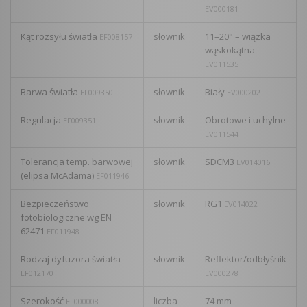
EV000181
Kąt rozsyłu światła
słownik
11–20° – wiązka
EF008157
wąskokątna
EV011535
Barwa światła
słownik
Biały
EF009350
EV000202
Regulacja
słownik
Obrotowe i uchylne
EF009351
EV011544
Tolerancja temp. barwowej
słownik
SDCM3
EV014016
(elipsa McAdama)
EF011946
Bezpieczeństwo
słownik
RG1
EV014022
fotobiologiczne wg EN
62471
EF011948
Rodzaj dyfuzora światła
słownik
Reflektor/odbłyśnik
EF012170
EV000278
Szerokość
liczba
74 mm
EF000008