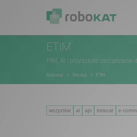
ETIM
PIM, AI i przyszłość zarządzani
Robokat
Wiedza
ETIM
wszystkie
ai
api
bmecat
e-comm