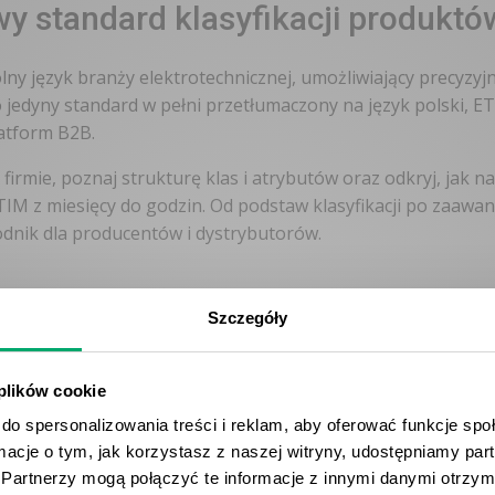
y standard klasyfikacji produktó
pólny język branży elektrotechnicznej, umożliwiający precyzy
 jedyny standard w pełni przetłumaczony na język polski,
latform B2B.
firmie, poznaj strukturę klas i atrybutów oraz odkryj, jak 
 z miesięcy do godzin. Od podstaw klasyfikacji po zaawan
dnik dla producentów i dystrybutorów.
Szczegóły
 plików cookie
do spersonalizowania treści i reklam, aby oferować funkcje sp
ormacje o tym, jak korzystasz z naszej witryny, udostępniamy p
Partnerzy mogą połączyć te informacje z innymi danymi otrzym