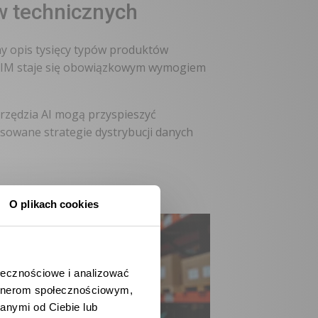
w technicznych
jny opis tysięcy typów produktów
 ETIM staje się obowiązkowym wymogiem
narzędzia AI mogą przyspieszyć
sowane strategie dystrybucji danych
O plikach cookies
ołecznościowe i analizować
artnerom społecznościowym,
anymi od Ciebie lub