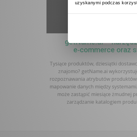
uzyskanymi podczas korzysta
getName.ai – narzędz
e‑commerce oraz 
Tysiące produktów, dziesiątki dostaw
znajomo? getName.ai wykorzystuj
rozpoznawania atrybutów produktów z
mapowanie danych między systemami. 
może zastąpić miesiące żmudnej pr
zarządzanie katalogiem prod