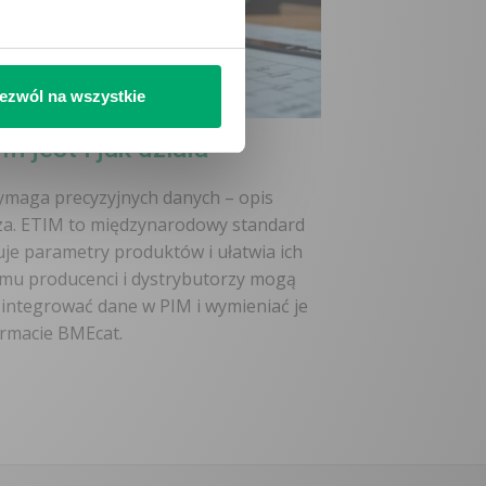
ezwól na wszystkie
m jest i jak działa
ymaga precyzyjnych danych – opis
za. ETIM to międzynarodowy standard
kuje parametry produktów i ułatwia ich
mu producenci i dystrybutorzy mogą
 integrować dane w PIM i wymieniać je
rmacie BMEcat.