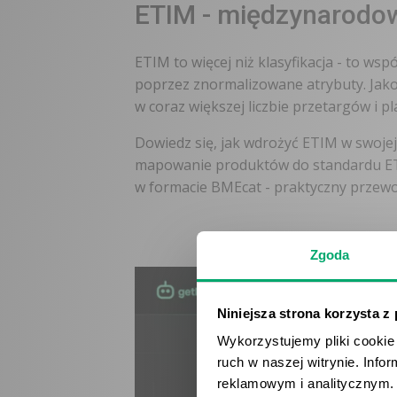
ETIM - międzynarodow
ETIM to więcej niż klasyfikacja - to ws
poprzez znormalizowane atrybuty. Jako
w coraz większej liczbie przetargów i p
Dowiedz się, jak wdrożyć ETIM w swojej 
mapowanie produktów do standardu ETIM
w formacie BMEcat - praktyczny przewo
Zgoda
Niniejsza strona korzysta z
Wykorzystujemy pliki cookie 
ruch w naszej witrynie. Inf
reklamowym i analitycznym. 