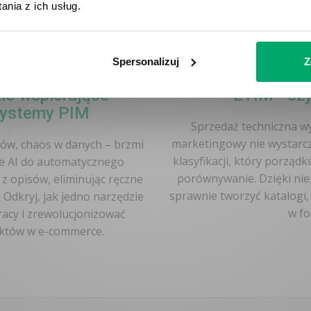
nia z ich usług.
Spersonalizuj
Z
ie wspierające
ETIM - czy
systemy PIM
Sprzedaż techniczna w
marketingowy nie wystarc
ców, chaos w danych – brzmi
klasyfikacji, który porząd
e AI do automatycznego
porównywanie. Dzięki nie
 opisów, eliminując ręczne
sprawnie tworzyć katalogi,
Odkryj, jak jedno narzędzie
w fo
acy i zrewolucjonizować
uktów w e-commerce.