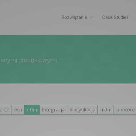
Rozwiązania
Case Studies
a danymi produktowymi
erce
erp
etim
integracja
klasyfikacja
mdm
pimcore