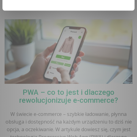
rozwiązania.
PWA – co to jest i dlaczego
rewolucjonizuje e-commerce?
W świecie e-commerce – szybkie ładowanie, płynna
obsługa i dostępność na każdym urządzeniu to dziś nie
opcja, a oczekiwanie. W artykule dowiesz się, czym jest