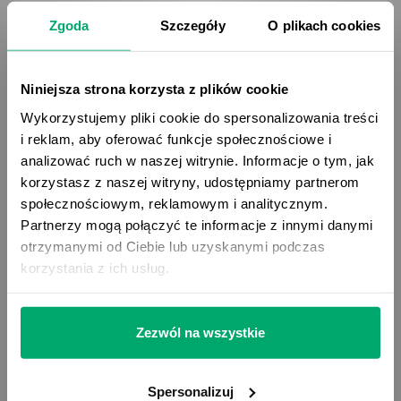
Zgoda
Szczegóły
O plikach cookies
Niniejsza strona korzysta z plików cookie
Wykorzystujemy pliki cookie do spersonalizowania treści
i reklam, aby oferować funkcje społecznościowe i
analizować ruch w naszej witrynie. Informacje o tym, jak
korzystasz z naszej witryny, udostępniamy partnerom
społecznościowym, reklamowym i analitycznym.
E-commerce - co to i dlaczego
Partnerzy mogą połączyć te informacje z innymi danymi
potrzebuje systemu PIM
otrzymanymi od Ciebie lub uzyskanymi podczas
korzystania z ich usług.
Zarządzanie tysiącami produktów w e-commerce to
wyzwanie, które przerasta możliwości Excela i ręcznych
aktualizacji. System PIM centralizuje dane produktowe,
Zezwól na wszystkie
automatyzuje procesy i eliminuje błędy, oszczędzając
75% czasu przy wprowadzaniu nowych produktów.
Spersonalizuj
Sprawdź, kiedy Twój sklep potrzebuje tego