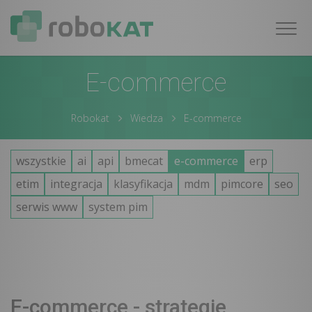
Nawig
E-commerce
Robokat
Wiedza
E-commerce
wszystkie
ai
api
bmecat
e-commerce
erp
etim
integracja
klasyfikacja
mdm
pimcore
seo
serwis www
system pim
E-commerce - strategie