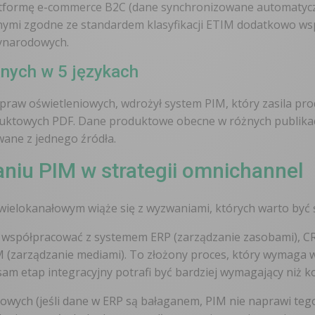
latformę e-commerce B2C (dane synchronizowane automatyczn
nymi zgodne ze standardem klasyfikacji ETIM dodatkowo ws
zynarodowych.
anych w 5 językach
 opraw oświetleniowych, wdrożył system PIM, który zasila p
uktowych PDF. Dane produktowe obecne w różnych publikacj
wane z jednego źródła.
niu PIM w strategii omnichannel
ielokanałowym wiąże się z wyzwaniami, których warto być
i współpracować z systemem ERP (zarządzanie zasobami), CRM 
(zarządzanie mediami). To złożony proces, który wymaga w
am etap integracyjny potrafi być bardziej wymagający niż 
owych (jeśli dane w ERP są bałaganem, PIM nie naprawi tego 