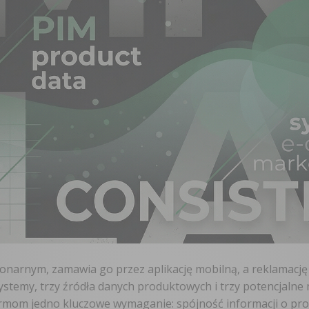
jonarnym, zamawia go przez aplikację mobilną, a reklamację
ystemy, trzy źródła danych produktowych i trzy potencjalne 
irmom jedno kluczowe wymaganie: spójność informacji o pr