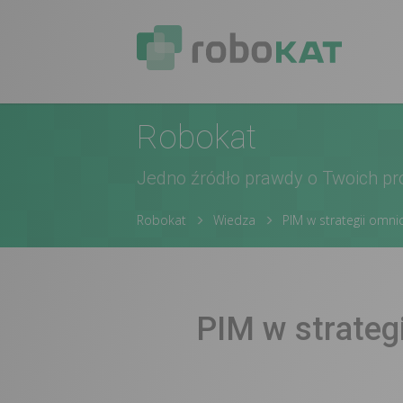
Robokat
Jedno źródło prawdy o Twoich p
Robokat
Wiedza
PIM w strategii omni
PIM w strateg