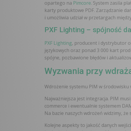
opartego na
Pimcore
. System zasila p
karty produktowe PDF. Zarządzanie da
i umożliwia udział w przetargach międ
PXF Lighting – spójność d
PXF Lighting
, producent i dystrybutor
językowych oraz ponad 3 000 kart prod
spójne, pozbawione błędów i aktualizo
Wyzwania przy wdraża
Wdrożenie systemu PIM w środowisku w
Najważniejsza jest integracja. PIM mus
commerce i ewentualnie systemem DAM 
Na bazie naszych wdrożeń widzimy, że s
Kolejne aspekty to jakość danych wejści