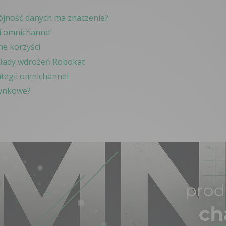
pójność danych ma znaczenie?
i omnichannel
ne korzyści
kłady wdrożeń Robokat
tegii omnichannel
rynkowe?