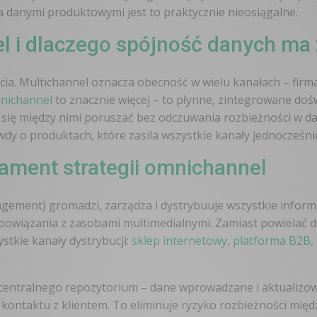
a danymi produktowymi jest to praktycznie nieosiągalne.
l i dlaczego spójność danych ma
ia. Multichannel oznacza obecność w wielu kanałach – firm
nichannel
to znacznie więcej – to płynne, zintegrowane doś
e się między nimi poruszać bez odczuwania rozbieżności w
dy o produktach, które zasila wszystkie kanały jednocześni
ament strategii omnichannel
ement) gromadzi, zarządza i dystrybuuje wszystkie inform
po powiązania z zasobami multimedialnymi. Zamiast powielać
ystkie kanały dystrybucji:
sklep internetowy, platforma B2B,
ę centralnego repozytorium – dane wprowadzane i aktualizo
ontaktu z klientem. To eliminuje ryzyko rozbieżności międ