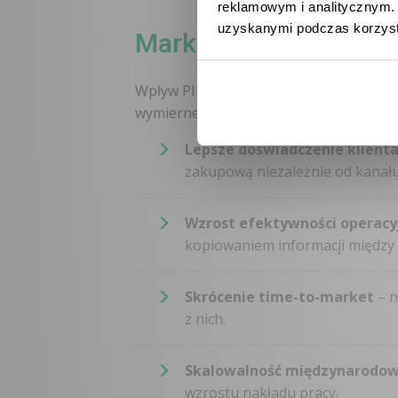
reklamowym i analitycznym. 
uzyskanymi podczas korzysta
Marketing omnichannel
Wpływ PIM na omnichannel wykracza poz
wymierne rezultaty biznesowe:
Lepsze doświadczenie klient
zakupową niezależnie od kanału.
Wzrost efektywności operacy
kopiowaniem informacji między 
Skrócenie time-to-market
– n
z nich.
Skalowalność międzynarodo
wzrostu nakładu pracy.