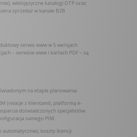
ie), wielojęzyczne katalogi DTP oraz
piera sprzedaż w kanale B2B
roduktowy serwis www w 5 wersjach
ach – serwisie www i kartach PDF – są
 świadomym na etapie planowania:
(relacje z klientami), platformą e-
sparcia doświadczonych specjalistów.
konfiguracja samego PIM.
automatycznie), koszty licencji