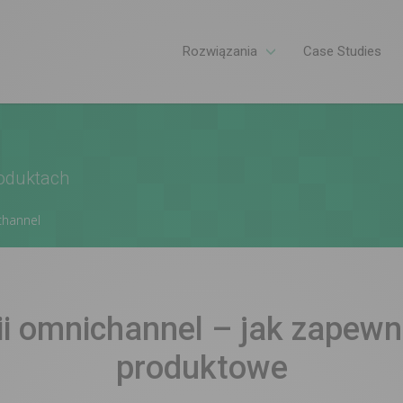
Rozwiązania
Case Studies
roduktach
channel
ii omnichannel – jak zapewn
produktowe