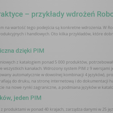
aktyce – przykłady wdrożeń Rob
dem na wartość tego podejścia są konkretne wdrożenia. W 
odukcyjnych i handlowych. Oto kilka przykładów, które dobr
iczna dzięki PIM
niowych z katalogiem ponad 5 000 produktów, potrzebował 
we wszystkich kanałach. Wdrożony system PIM z 9 wersjami j
owany automatycznie w dowolnej kombinacji 4 języków), pr
iają do druku, na stronę internetową i do dokumentacji han
cie na nowe rynki zagraniczne, a podmiana języków w katal
yków, jeden PIM
a z produktami w ponad 40 krajach, zarządza danymi w 25 j