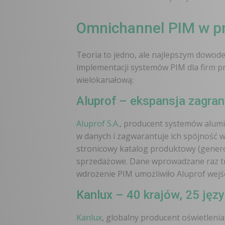
Omnichannel PIM w pr
Teoria to jedno, ale najlepszym dowo
implementacji systemów PIM dla firm pr
wielokanałową:
Aluprof – ekspansja zagran
Aluprof S.A.
, producent systemów alumi
w danych i zagwarantuje ich spójność 
stronicowy katalog produktowy (gener
sprzedażowe. Dane wprowadzane raz traf
wdrożenie PIM umożliwiło Aluprof wejś
Kanlux – 40 krajów, 25 jęz
Kanlux
, globalny producent oświetleni