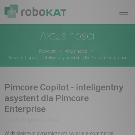
Nawig
Aktualności
Robokat
Aktualności
Pimcore Copilot - inteligentny asystent dla Pimcore Enterprise
Pimcore Copilot - inteligentny
asystent dla Pimcore
Enterprise
Piątek, 20 grudnia 2024
W dzisiejszym dynamicznym świecie e-commerce,