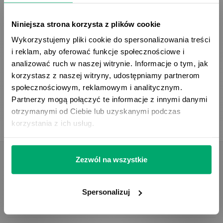
Jako certyfikowany Gold Partner Pimcore w Polsce,
Niniejsza strona korzysta z plików cookie
doskonale rozumiemy potrzeby i wyzwania firm
Wykorzystujemy pliki cookie do spersonalizowania treści
w zakresie zarządzania treścią cyfrową. Jeśli chcesz
i reklam, aby oferować funkcje społecznościowe i
dowiedzieć się więcej o możliwościach Pimcore Copilot
analizować ruch w naszej witrynie. Informacje o tym, jak
i jego potencjalnym wpływie na Twoją firmę,
korzystasz z naszej witryny, udostępniamy partnerom
zapraszamy do zapoznania się z pełną wersją artykułu.
społecznościowym, reklamowym i analitycznym.
Partnerzy mogą połączyć te informacje z innymi danymi
Zapraszamy do lektury publikacji ...
otrzymanymi od Ciebie lub uzyskanymi podczas
korzystania z ich usług.
Zezwól na wszystkie
Rozwiązania
Systemy PIM
Spersonalizuj
Klasyfikacja produktów dla e-commerce